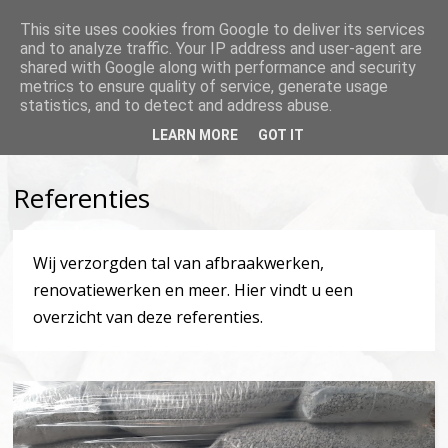
This site uses cookies from Google to deliver its services
and to analyze traffic. Your IP address and user-agent are
shared with Google along with performance and security
metrics to ensure quality of service, generate usage
statistics, and to detect and address abuse.
LEARN MORE
GOT IT
Referenties
Wij verzorgden tal van afbraakwerken,
renovatiewerken en meer. Hier vindt u een
overzicht van deze referenties.